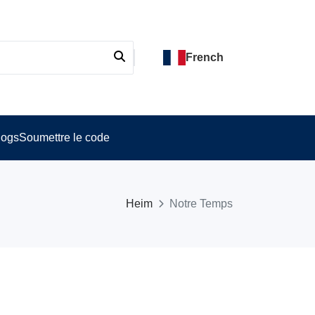
French
logs
Soumettre le code
Heim
Notre Temps