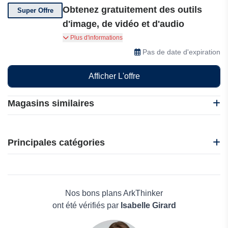
Obtenez gratuitement des outils
Super Offre
d'image, de vidéo et d'audio
Obtenez gratuitement des outils d'image, de
Plus d'informations
vidéo et d'audio, notamment des convertisseurs,
Pas de date d'expiration
des enregistreurs et bien plus encore, le tout au
même endroit.
Afficher L'offre
Magasins similaires
iCrimp Tools
Qustodio
Principales catégories
Depositphotos
Top-conv.com
Beauté et bien-être
Chaine tronconneuse
Électronique
Signals
Maison & Jardin
Nos bons plans ArkThinker
Boissons
ont été vérifiés par
Isabelle Girard
Voyages et Vacances