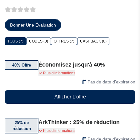
Donner Une Évaluation
TOUS (7)
CODES (0)
OFFRES (7)
CASHBACK (0)
Économisez jusqu'à 40%
40% Offre
Bénéficiez jusqu'à 40% de réduction sur une
Plus d'informations
sélection d'abonnements ArkThinker.
Pas de date d'expiration
Afficher L'offre
ArkThinker : 25% de réduction
25% de
réduction
Bénéficiez jusqu’à 25% de réduction sur une
Plus d'informations
sélection d’articles
Pas de date d'expiration