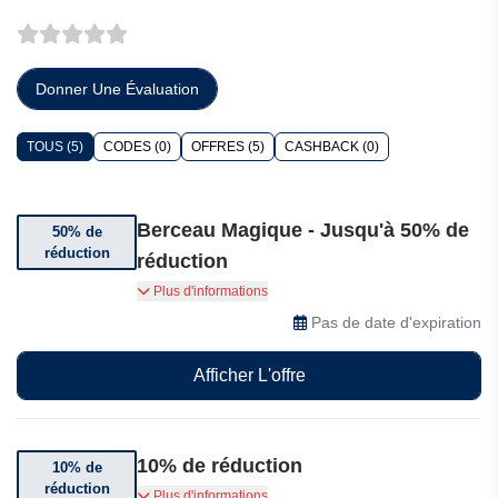
Donner Une Évaluation
TOUS (5)
CODES (0)
OFFRES (5)
CASHBACK (0)
Berceau Magique - Jusqu'à 50% de
50% de
réduction
réduction
Jusqu'à 50% de réduction sur une sélection
Plus d'informations
d'articles
Pas de date d'expiration
Afficher L'offre
10% de réduction
10% de
réduction
Bénéficiez de 10% de réduction dès 3 articles
Plus d'informations