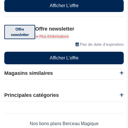
Afficher L'offre
Offre newsletter
Offre
newsletter
Abonnez-vous pour recevoir des offres
Plus d'informations
exceptionnelles
Pas de date d'expiration
Afficher L'offre
Magasins similaires
B'bies
Fancy Prince
Principales catégories
Ickle Bubba
IClever
Beauté et bien-être
La Bonne Couche
Électronique
Nanny Care
Maison & Jardin
Nos bons plans Berceau Magique