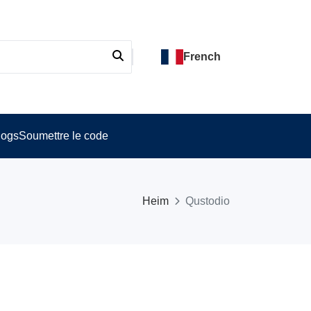
French
logs
Soumettre le code
Heim
Qustodio