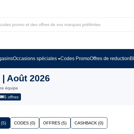
asins
Occasions spéciales
Codes Promo
Offres de reduction
B
| Août 2026
tre équipe
5 offres
(5)
CODES (0)
OFFRES (5)
CASHBACK (0)