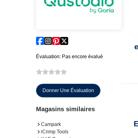
e
Évaluation: Pas encore évalué
Donner Une Évaluation
Magasins similaires
E
Campark
iCrimp Tools