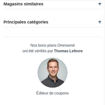
Magasins similaires
Kaspersky
MacBooster
Principales catégories
n8n
O&O Software
Beauté et bien-être
eUKhost
Électronique
InterServer
Maison & Jardin
Nos bons plans Omnisend
Boissons
ont été vérifiés par
Thomas Lefevre
Voyages et Vacances
Grand magasin
Mode
Éditeur de coupons