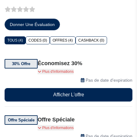
Donner Une Évaluation
TOUS (4)
CODES (0)
OFFRES (4)
CASHBACK (0)
Économisez 30%
30% Offre
Économisez 30% sur les forfaits mensuels
Plus d'informations
Omnisend avec bonus mensuel
Pas de date d'expiration
Afficher L'offre
Offre Spéciale
Offre Spéciale
MIGRATION GRATUITE Profitez d'une migration
Plus d'informations
gratuite et de l'accompagnement d'un spécialiste
Pas de date d'expiration