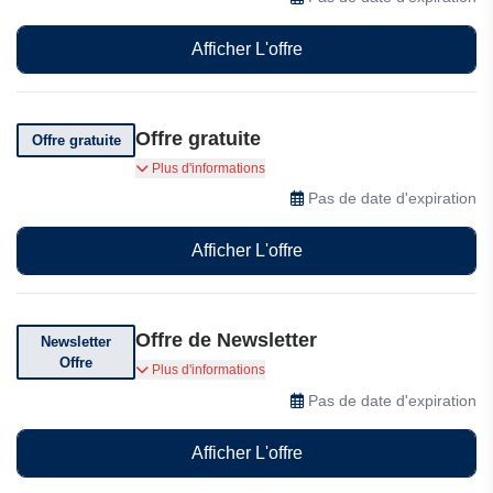
dédié. Il transférera vos flux de travail, vos
segments et vos données de contact
Afficher L'offre
essentielles en toute simplicité, pour une mise
en service rapide.
Offre gratuite
Offre gratuite
Omnisend vous offre une option de démarrage
Plus d'informations
gratuite pour commencer à utiliser Omnisend
Pas de date d'expiration
gratuitement
Afficher L'offre
Offre de Newsletter
Newsletter
Offre
Abonnez-vous à leur newsletter pour des
Plus d'informations
réductions exclusives, des offres et des
Pas de date d'expiration
codes promotionnels
Afficher L'offre