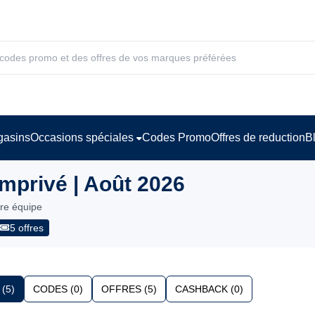
asins
Occasions spéciales
Codes Promo
Offres de reduction
B
privé | Août 2026
tre équipe
5 offres
(5)
CODES (0)
OFFRES (5)
CASHBACK (0)