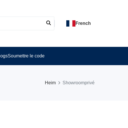
French
logs
Soumettre le code
Heim
Showroomprivé