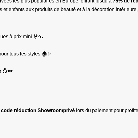
rivées les plus populaires en Europe, offrant jusqu’à 
75% de ré
 enfants aux produits de beauté et à la décoration intérieure,
es à prix mini 👗👠
pour tous les styles 🏠✨
 💍🕶️
 
code réduction Showroomprivé
 lors du paiement pour profit