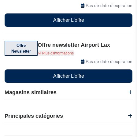
d'annulation gratuite.
Pas de date d'expiration
Afficher L'offre
Offre newsletter Airport Lax
Offre
Newsletter
Abonnez-vous et bénéficiez de réductions
Plus d'informations
exceptionnelles
Pas de date d'expiration
Afficher L'offre
Magasins similaires
Abritel
B&B Hotels
Principales catégories
CamperDays
e-VISA
Beauté et bien-être