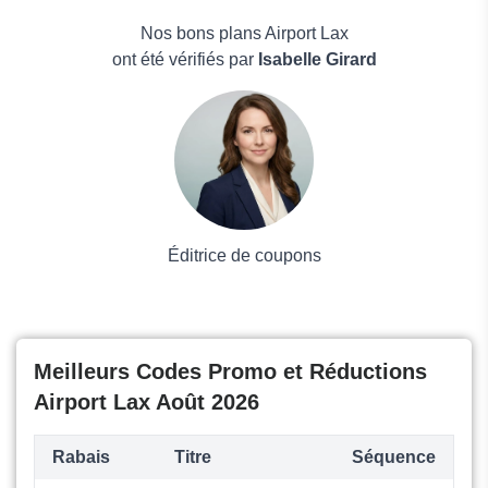
Ebookers
Électronique
Alps2Alps
Maison & Jardin
Nos bons plans Airport Lax
Boissons
ont été vérifiés par
Isabelle Girard
Voyages et Vacances
Grand magasin
Mode
Éditrice de coupons
Meilleurs Codes Promo et Réductions
Airport Lax Août 2026
Rabais
Titre
Séquence