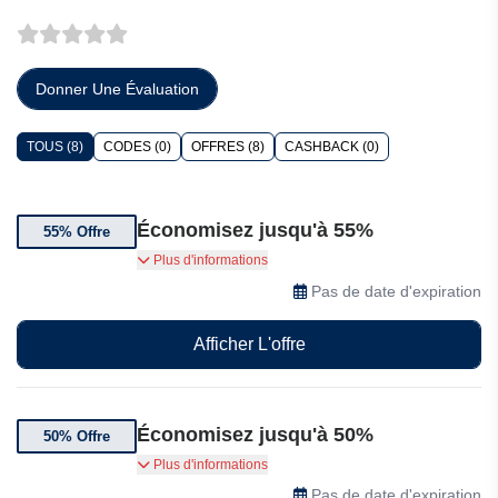
Donner Une Évaluation
TOUS (8)
CODES (0)
OFFRES (8)
CASHBACK (0)
Économisez jusqu'à 55%
55% Offre
Jusqu'à 55% de réduction sur le stationnement à
Plus d'informations
l'aéroport international de Los Angeles (LAX)
Pas de date d'expiration
Afficher L'offre
Économisez jusqu'à 50%
50% Offre
Jusqu'à 50% de réduction sur les vols à
Plus d'informations
l'aéroport de Laxington
Pas de date d'expiration