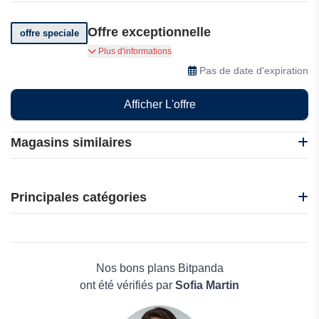
Offre exceptionnelle
offre speciale
Obtenez plus d'opportunités pour faire croître
Plus d'informations
vos investissements et prendre des décisions
Pas de date d'expiration
efficaces.
Afficher L'offre
Magasins similaires
Debitum Investments
Insoil Finance
Principales catégories
Binance
Intellectia.AI
Beauté et bien-être
FxCash
Électronique
Aspire
Maison & Jardin
Nos bons plans Bitpanda
Boissons
ont été vérifiés par
Sofia Martin
Voyages et Vacances
Grand magasin