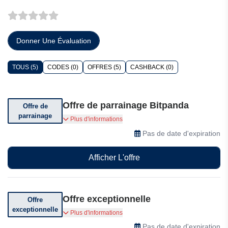
Donner Une Évaluation
TOUS (5)
CODES (0)
OFFRES (5)
CASHBACK (0)
Offre de parrainage Bitpanda
Offre de
parrainage
Parrainez un ami et recevez 100 euros chacun
Plus d'informations
Pas de date d'expiration
Afficher L'offre
Offre exceptionnelle
Offre
exceptionnelle
Obtenez une participation gratuite pour avoir
Plus d'informations
une chance de gagner
Pas de date d'expiration