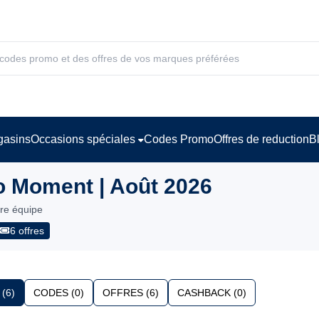
asins
Occasions spéciales
Codes Promo
Offres de reduction
B
 Moment | Août 2026
tre équipe
6 offres
(6)
CODES (0)
OFFRES (6)
CASHBACK (0)