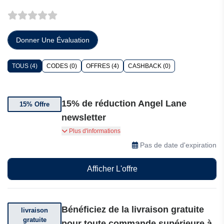
Donner Une Évaluation
TOUS (4)
CODES (0)
OFFRES (4)
CASHBACK (0)
15% de réduction Angel Lane
15% Offre
newsletter
Abonnez-vous à la newsletter et recevez
Plus d'informations
instantanément 15% de réduction sur votre
Pas de date d'expiration
premier achat : idéal pour renouveler votre
garde-robe.
Afficher L'offre
Bénéficiez de la livraison gratuite
livraison
gratuite
pour toute commande supérieure à