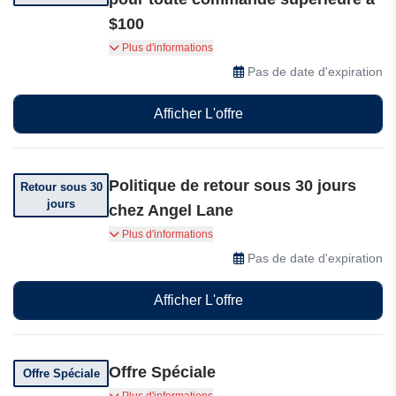
$100
Bénéficiez de la livraison gratuite pour toute
Plus d'informations
commande supérieure à $100, pour une
Pas de date d'expiration
livraison facile de vos pièces préférées
directement chez vous.
Afficher L'offre
Politique de retour sous 30 jours
Retour sous 30
jours
chez Angel Lane
Vous pouvez retourner votre commande dans
Plus d'informations
les 30 jours suivant sa réception.
Pas de date d'expiration
Afficher L'offre
Offre Spéciale
Offre Spéciale
Angel Lane vous propose des réductions et des