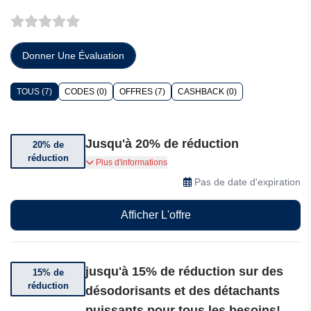
Donner Une Évaluation
TOUS (7)
CODES (0)
OFFRES (7)
CASHBACK (0)
Jusqu'à 20% de réduction
20% de
réduction
Économisez jusqu'à 20% sur une sélection de
Plus d'informations
désodorisants et de coffrets de nettoyage
Pas de date d'expiration
Bactador !
Afficher L'offre
jusqu'à 15% de réduction sur des
15% de
réduction
désodorisants et des détachants
puissants pour tous les besoins!