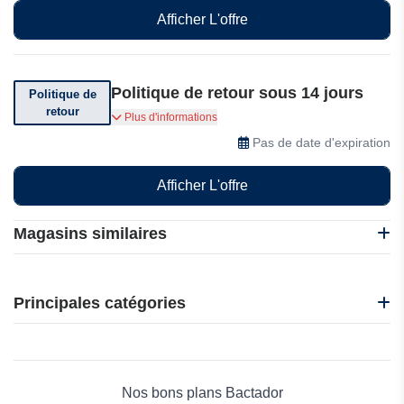
durable à un prix plus avantageux !
Afficher L'offre
Politique de retour sous 14 jours
Politique de
retour
Vous pouvez retourner votre commande dans
Plus d'informations
les 14 jours suivant sa réception.
Pas de date d'expiration
Afficher L'offre
Magasins similaires
Harfington
Kinguin
Principales catégories
Sunsky
Geekbuying
Beauté et bien-être
Geekmaxi
Électronique
Dolphin-Anty
Maison & Jardin
Nos bons plans Bactador