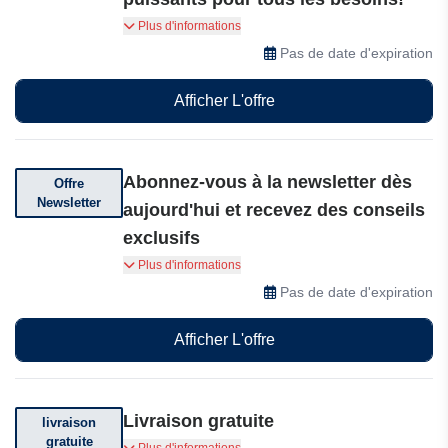
Découvrez les coffrets exclusifs Bactador à partir
Plus d'informations
de seulement 21,99€, avec jusqu'à 15% de
Pas de date d'expiration
réduction sur des désodorisants et des
détachants puissants pour tous les besoins!
Afficher L'offre
Abonnez-vous à la newsletter dès
Offre
Newsletter
aujourd'hui et recevez des conseils
exclusifs
Abonnez-vous à la newsletter dès aujourd'hui et
Plus d'informations
recevez des conseils exclusifs, des offres
Pas de date d'expiration
spéciales et les dernières actualités sur le
contrôle efficace des odeurs avec Bactador !
Afficher L'offre
Livraison gratuite
livraison
gratuite
Bénéficiez de la livraison gratuite dès 30 euros