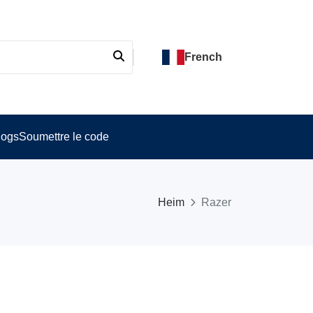
French
logs
Soumettre le code
Heim
Razer