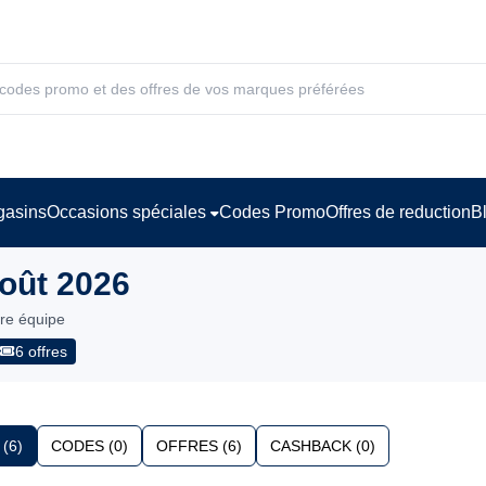
asins
Occasions spéciales
Codes Promo
Offres de reduction
B
oût 2026
tre équipe
6 offres
(6)
CODES (0)
OFFRES (6)
CASHBACK (0)