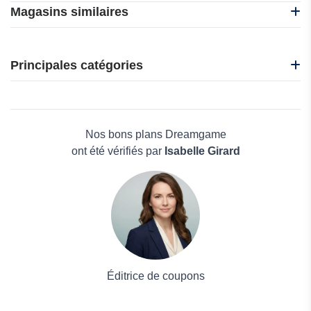
Magasins similaires
GAMIVO INT
Ragnarok
Principales catégories
Vidoleo
Difmark
Beauté et bien-être
World of Tanks
Électronique
Dreamgame
Maison & Jardin
Nos bons plans Dreamgame
Boissons
ont été vérifiés par
Isabelle Girard
Voyages et Vacances
Grand magasin
Mode
Éditrice de coupons