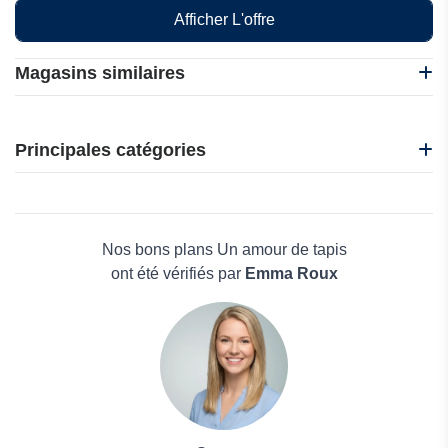
Afficher L'offre
Magasins similaires
Hannun
Jardi Deco
Principales catégories
Coohom
Homestyler
Beauté et bien-être
HOMMI
Électronique
Un amour de tapis
Maison & Jardin
Nos bons plans Un amour de tapis
Boissons
ont été vérifiés par
Emma Roux
Voyages et Vacances
Grand magasin
Mode