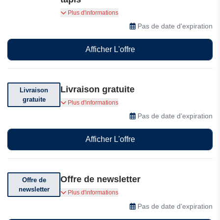
Jusqu'à 40% de réduction sur une sélection
Plus d'informations
d'articles chez Un amour de tapis pendant une
Pas de date d'expiration
courte période
Afficher L'offre
Livraison gratuite
Livraison
gratuite
Livraison gratuite selon le montant de votre
Plus d'informations
achat ou selon vos conditions
Pas de date d'expiration
Afficher L'offre
Offre de newsletter
Offre de
newsletter
Inscrivez-vous à la newsletter pour recevoir des
Plus d'informations
offres spéciales et des actualités
Pas de date d'expiration