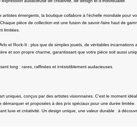
 expression audacieuse de créativité, de design et d’individualité.
tistes émergents, la boutique collabore à l’échelle mondiale pour vous
 Chaque pièce de collection est une fusion de savoir-faire haut de gamme
t limitées.
o et Rock-It : plus que de simples jouets, de véritables incarnations 
tère et son propre charme, garantissant que votre pièce soit aussi uni
sent long : rares, raffinées et irrésistiblement audacieuses.
art uniques, conçus par des artistes visionnaires. C'est le moment idéal
e démarquer et proposées à des prix spéciaux pour une durée limitée. Pr
iant luxe et créativité. Un design unique, une valeur durable : à découvri