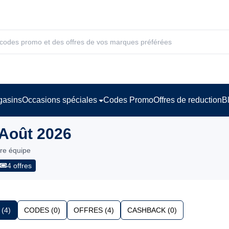
asins
Occasions spéciales
Codes Promo
Offres de reduction
B
Août 2026
tre équipe
4 offres
(4)
CODES (0)
OFFRES (4)
CASHBACK (0)