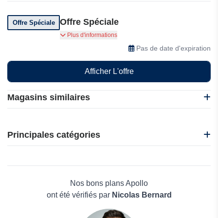
Offre Spéciale
Offre Spéciale
Apollo vous propose des offres spéciales et des
Plus d'informations
réductions, alors visitez-nous dès maintenant !
Pas de date d'expiration
Afficher L'offre
Magasins similaires
101 Blockchains
Edrawsoft
Principales catégories
InVideo
WPS Office
Beauté et bien-être
Refsee
Électronique
Deep Art Effects
Maison & Jardin
Nos bons plans Apollo
Boissons
ont été vérifiés par
Nicolas Bernard
Voyages et Vacances
Grand magasin