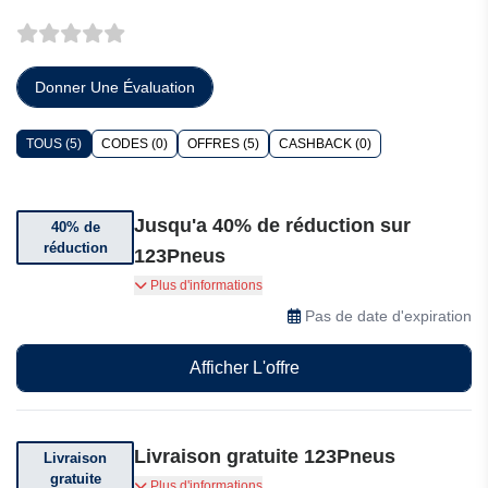
Donner Une Évaluation
TOUS (5)
CODES (0)
OFFRES (5)
CASHBACK (0)
Jusqu'a 40% de réduction sur
40% de
réduction
123Pneus
Jusqu'à 40% de réduction sur une sélection
Plus d'informations
d'articles soldés chez 123Pneus
Pas de date d'expiration
Afficher L'offre
Livraison gratuite 123Pneus
Livraison
gratuite
Livraison gratuite selon le montant et les
Plus d'informations