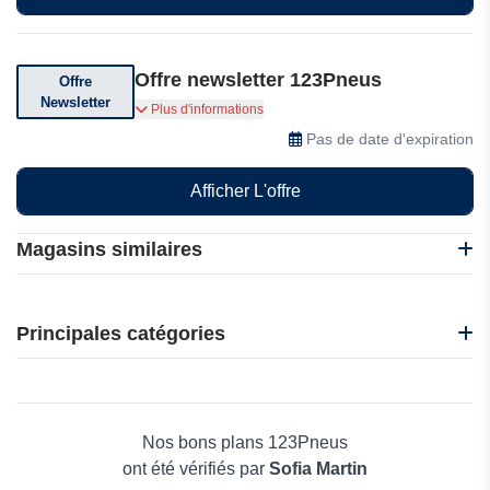
Offre newsletter 123Pneus
Offre
Newsletter
Abonnez-vous pour recevoir des offres spéciales
Plus d'informations
Pas de date d'expiration
Afficher L'offre
Magasins similaires
123Pneus
Principales catégories
Beauté et bien-être
Électronique
Maison & Jardin
Nos bons plans 123Pneus
Boissons
ont été vérifiés par
Sofia Martin