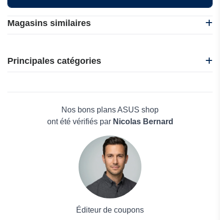
Magasins similaires
Lenovo
Acer
Principales catégories
Kiatoo.com
UPERFECT
Beauté et bien-être
Acasis
Électronique
Skikk
Maison & Jardin
Nos bons plans ASUS shop
Boissons
ont été vérifiés par
Nicolas Bernard
Voyages et Vacances
Grand magasin
Mode
Éditeur de coupons