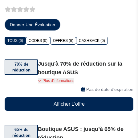
Donner Une Évaluation
TOUS (6)
CODES (0)
OFFRES (6)
CASHBACK (0)
Jusqu'à 70% de réduction sur la
70% de
réduction
boutique ASUS
Jusqu'à 70% de réduction sur une sélection
Plus d'informations
d'articles.
Pas de date d'expiration
Afficher L'offre
Boutique ASUS : jusqu’à 65% de
65% de
réduction
réduction