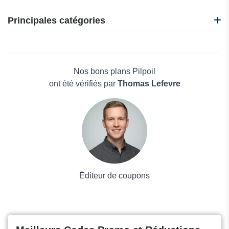
Happy & Polly
iHerb
Principales catégories
Japhy
FunnyFuzzy
Beauté et bien-être
Équilibre & Instinct
Électronique
Neakasa
Maison & Jardin
Nos bons plans Pilpoil
Boissons
ont été vérifiés par
Thomas Lefevre
Voyages et Vacances
Grand magasin
Mode
Éditeur de coupons