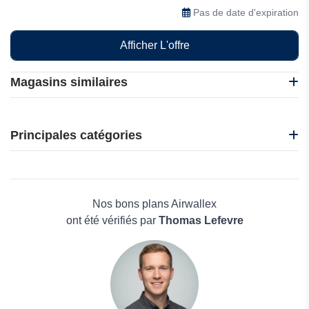
transfert et la croissance de leurs fonds à
Pas de date d'expiration
l'international coûtent $29 par mois.
Afficher L'offre
Magasins similaires
Happ-e by ENGIE
J2F Shop
Principales catégories
Global YO
WIOLP
Beauté et bien-être
AURAS Travel Insurance
Électronique
PureVPN
Maison & Jardin
Nos bons plans Airwallex
Boissons
ont été vérifiés par
Thomas Lefevre
Voyages et Vacances
Grand magasin
Mode