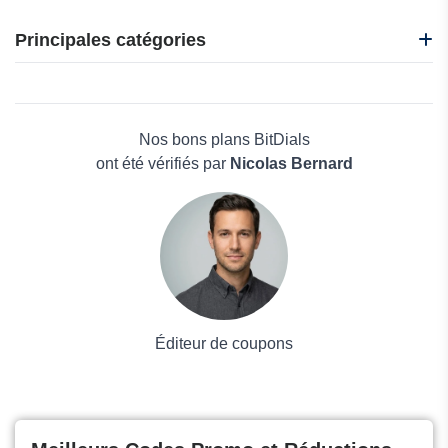
1001 Bijoux
1001 Pendules
Principales catégories
Fanci
Fable England
Beauté et bien-être
I perles
Électronique
L Atelier D Amaya
Maison & Jardin
Nos bons plans BitDials
Boissons
ont été vérifiés par
Nicolas Bernard
Voyages et Vacances
Grand magasin
Mode
Éditeur de coupons