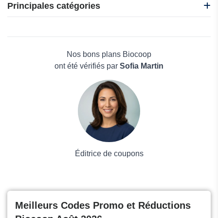
Joom
Principales catégories
DHgate
AliExpress
Beauté et bien-être
Alibaba
Électronique
Gshopper
Maison & Jardin
Nos bons plans Biocoop
Boissons
ont été vérifiés par
Sofia Martin
Voyages et Vacances
Grand magasin
Mode
Éditrice de coupons
Meilleurs Codes Promo et Réductions