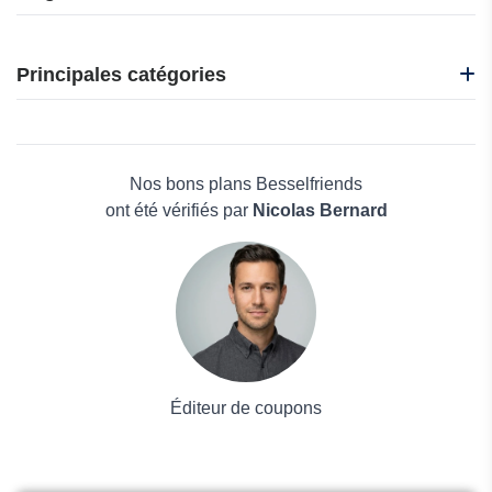
CafèNoir
i-Run
Principales catégories
Idakoos
Nadula
Beauté et bien-être
Nasty Gal
Électronique
Oakley
Maison & Jardin
Nos bons plans Besselfriends
Boissons
ont été vérifiés par
Nicolas Bernard
Voyages et Vacances
Grand magasin
Mode
Éditeur de coupons