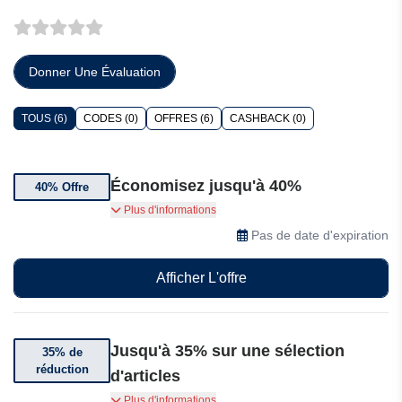
Donner Une Évaluation
TOUS (6)
CODES (0)
OFFRES (6)
CASHBACK (0)
Économisez jusqu'à 40%
40% Offre
Économisez jusqu'à 40% sur une sélection de
Plus d'informations
produits Besselfriends.
Pas de date d'expiration
Afficher L'offre
Jusqu'à 35% sur une sélection
35% de
réduction
d'articles
Profitez de vos articles préférés dès maintenant
Plus d'informations