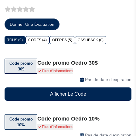
Donner Une Évaluation
TOUS (9)
CODES (4)
OFFRES (5)
CASHBACK (0)
Code promo Oedro 30$
Code promo
30$
Utilisez ce code promo pour bénéficier de 30$
Plus d'informations
de réduction sur les marchepieds Oedro.
Pas de date d'expiration
Afficher Le Code
Code promo Oedro 10%
Code promo
10%
Utilisez ce code promo pour bénéficier de 10%
Plus d'informations
de réduction sur les tapis de sol TPE 3D Laser
Pas de date d'expiration