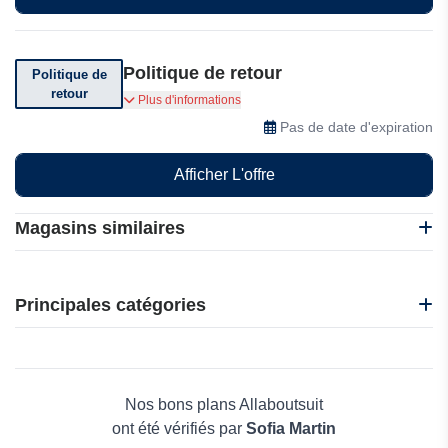
Politique de retour
Politique de
retour
Vous pouvez retourner votre commande dans
Plus d'informations
les 7 jours suivant sa réception.
Pas de date d'expiration
Afficher L'offre
Magasins similaires
Beauty Forever
Maison FT
Principales catégories
Striking Viking
Printrendy
Beauté et bien-être
Izac
Électronique
Lureaux
Maison & Jardin
Nos bons plans Allaboutsuit
Boissons
ont été vérifiés par
Sofia Martin