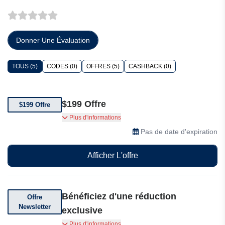
Donner Une Évaluation
TOUS (5)
CODES (0)
OFFRES (5)
CASHBACK (0)
$199 Offre
$199 Offre
Les costumes de bal jaunes tendance sont à
Plus d'informations
$199.
Pas de date d'expiration
Afficher L'offre
Bénéficiez d'une réduction
Offre
Newsletter
exclusive
Bénéficiez d'une réduction exclusive : abonnez-
Plus d'informations