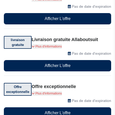
vous à la newsletter et recevez une offre
Pas de date d'expiration
spéciale directement dans votre boîte mail !
Afficher L'offre
Livraison gratuite Allaboutsuit
livraison
gratuite
Bénéficiez de la livraison gratuite sur votre
Plus d'informations
commande. Conditions générales applicables.
Pas de date d'expiration
Afficher L'offre
Offre exceptionnelle
Offre
exceptionnelle
Découvrez des offres exceptionnelles chez
Plus d'informations
Allegra
Pas de date d'expiration
Afficher L'offre