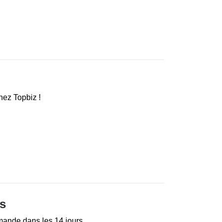
chez Topbiz !
rs
mande dans les 14 jours