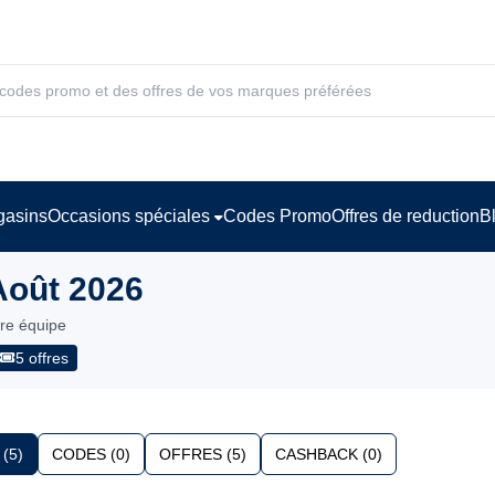
asins
Occasions spéciales
Codes Promo
Offres de reduction
B
Août 2026
tre équipe
5 offres
(5)
CODES (0)
OFFRES (5)
CASHBACK (0)