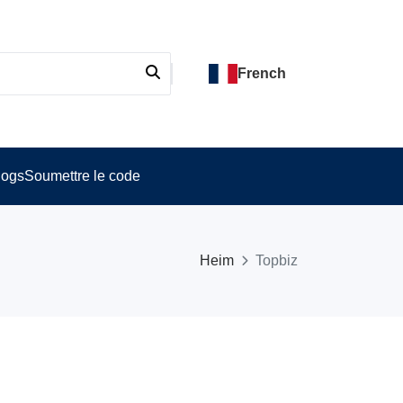
French
logs
Soumettre le code
Heim
Topbiz