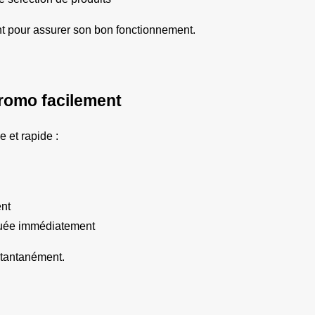
nt pour assurer son bon fonctionnement.
promo facilement
e et rapide :
ent
quée immédiatement
instantanément.