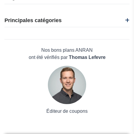
Campark
K&F Concept
Principales catégories
OBSBOT
Alohi
Beauté et bien-être
Qustodio
Électronique
Furbo
Maison & Jardin
Nos bons plans ANRAN
Boissons
ont été vérifiés par
Thomas Lefevre
Voyages et Vacances
Grand magasin
Mode
Éditeur de coupons