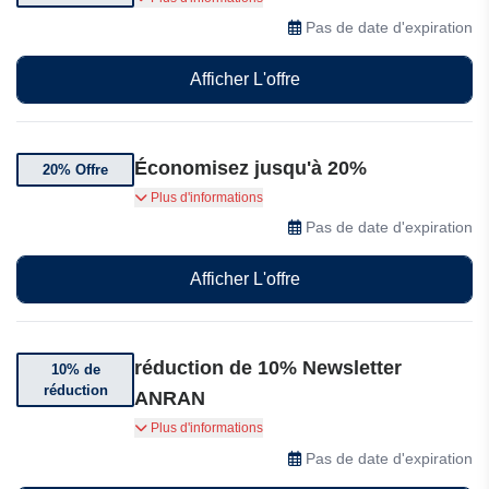
sélection de caméras de sécurité pour une
Pas de date d'expiration
durée limitée.
Afficher L'offre
Économisez jusqu'à 20%
20% Offre
Bénéficiez de 20% de réduction sur une
Plus d'informations
sélection d'articles ANRAN
Pas de date d'expiration
Afficher L'offre
réduction de 10% Newsletter
10% de
réduction
ANRAN
Abonnez-vous à la newsletter et recevez un bon
Plus d'informations
de réduction de 10% pour votre première
Pas de date d'expiration
commande supérieure à $50.