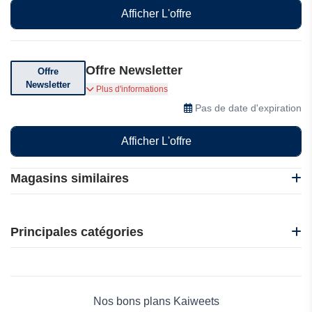
Afficher L'offre
Offre Newsletter
Offre
Newsletter
Inscrivez-vous pour recevoir des mises à jour et
Plus d'informations
des informations promotionnelles.
Pas de date d'expiration
Afficher L'offre
Magasins similaires
10L0L
EasySMX
Principales catégories
Gant FR
Handle Stash
Beauté et bien-être
Hannun
Électronique
IClever
Maison & Jardin
Nos bons plans Kaiweets