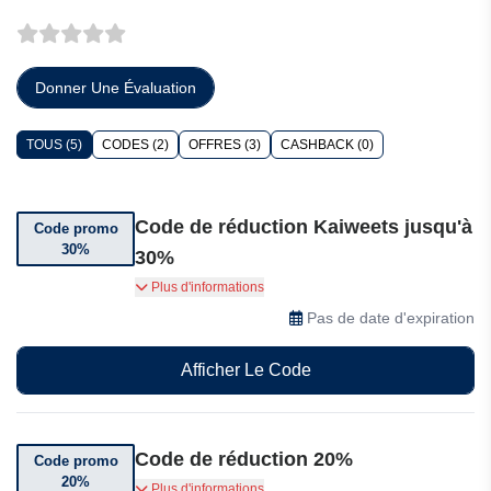
Donner Une Évaluation
TOUS (5)
CODES (2)
OFFRES (3)
CASHBACK (0)
Code de réduction Kaiweets jusqu'à
Code promo
30%
30%
Utilisez ce code pour bénéficier de 30% de
Plus d'informations
réduction sur une sélection d'articles Kaiweets.
Pas de date d'expiration
Afficher Le Code
Code de réduction 20%
Code promo
20%
Utilisez ce code pour bénéficier de 20% de
Plus d'informations