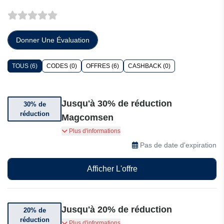
Donner Une Évaluation
TOUS (6)
CODES (0)
OFFRES (6)
CASHBACK (0)
Jusqu'à 30% de réduction
30% de
réduction
Magcomsen
Jusqu'à 30% de réduction sur une sélection
Plus d'informations
d'articles.
Pas de date d'expiration
Afficher L'offre
Jusqu'à 20% de réduction
20% de
réduction
Bénéficiez de 20% de réduction dès 3 articles
Plus d'informations