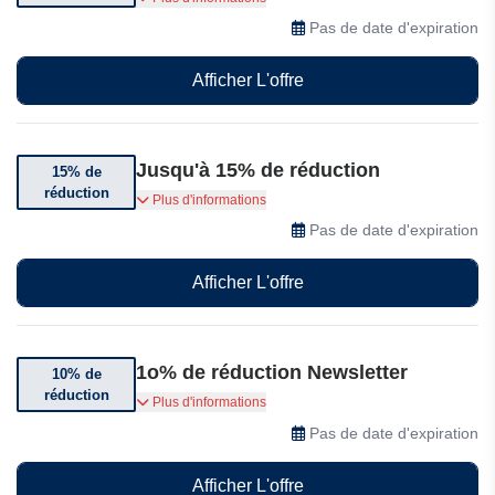
achetés. Profitez de vos essentiels outdoor
Pas de date d'expiration
préférés avant la rupture de stock. Quantités
limitées, prix exceptionnels.
Afficher L'offre
Jusqu'à 15% de réduction
15% de
réduction
Bénéficiez de 15% de réduction dès 2 articles
Plus d'informations
achetés. Découvrez des vêtements outdoor
Pas de date d'expiration
confortables et résistants pour la randonnée, les
voyages et vos activités quotidiennes.
Afficher L'offre
1o% de réduction Newsletter
10% de
réduction
Inscrivez-vous à nos emails exclusifs et profitez
Plus d'informations
instantanément d'offres spéciales, des
Pas de date d'expiration
nouveautés produits et de 10 % de réduction sur
votre commande. Profitez de votre remise.
Afficher L'offre