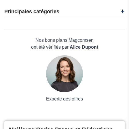
CafèNoir
i-Run
Principales catégories
Idakoos
Nadula
Beauté et bien-être
Nasty Gal
Électronique
Oakley
Maison & Jardin
Nos bons plans Magcomsen
Boissons
ont été vérifiés par
Alice Dupont
Voyages et Vacances
Grand magasin
Mode
Experte des offres