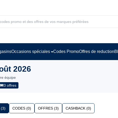
asins
Occasions spéciales
Codes Promo
Offres de reduction
B
oût 2026
tre équipe
3 offres
(3)
CODES (0)
OFFRES (3)
CASHBACK (0)