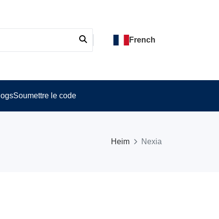
French
logs
Soumettre le code
Heim
Nexia