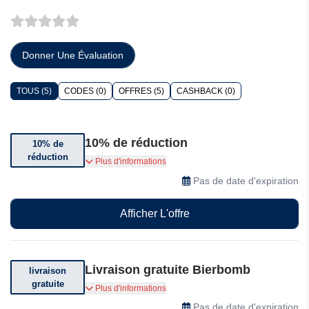
Donner Une Évaluation
TOUS (5)
CODES (0)
OFFRES (5)
CASHBACK (0)
10% de réduction
10% de
réduction
Bénéficiez de 10% de réduction sur votre
Plus d'informations
première commande
Pas de date d'expiration
Afficher L'offre
Livraison gratuite Bierbomb
livraison
gratuite
Livraison offerte dès 100 euros d'achat.
Plus d'informations
Pas de date d'expiration