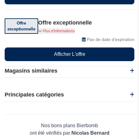
Offre exceptionnelle
Offre
exceptionnelle
Profitez d'offres exceptionnelles chez Bierbomb
Plus d'informations
Pas de date d'expiration
Afficher L'offre
Magasins similaires
8Wines
Mabouteille.fr
Principales catégories
Trois Fois Vin
QuieroVinos
Beauté et bien-être
Les Caves
Électronique
Alpenbrenner
Maison & Jardin
Nos bons plans Bierbomb
Boissons
ont été vérifiés par
Nicolas Bernard