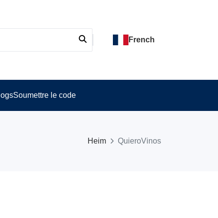
French
logs
Soumettre le code
Heim
QuieroVinos