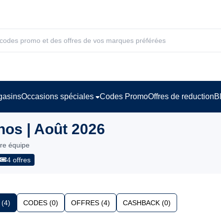
asins
Occasions spéciales
Codes Promo
Offres de reduction
B
os | Août 2026
tre équipe
4 offres
(4)
CODES (0)
OFFRES (4)
CASHBACK (0)