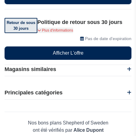
Politique de retour sous 30 jours
Retour de sous
30 jours
Vous pouvez retourner votre commande sous 30
Plus d'informations
jours après réception
Pas de date d'expiration
Afficher L'offre
Magasins similaires
Favorboots
K-Swiss
Principales catégories
Made in Paradis
Crocs
Beauté et bien-être
Kali Shoes
Électronique
FitVille
Maison & Jardin
Nos bons plans Shepherd of Sweden
Boissons
ont été vérifiés par
Alice Dupont