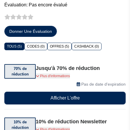
Évaluation: Pas encore évalué
Donner Une Évaluation
TOUS (5)
CODES (0)
OFFRES (5)
CASHBACK (0)
Jusqu'à 70% de réduction
70% de
réduction
Jusqu'à 70% de réduction sur une sélection
Plus d'informations
d'articles
Pas de date d'expiration
Afficher L'offre
10% de réduction Newsletter
10% de
réduction
Abonnez-vous et bénéficiez de 10% de
Plus d'informations