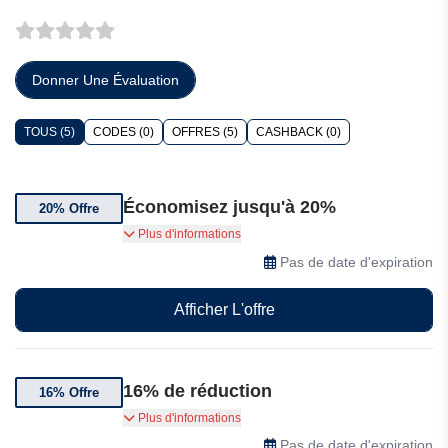
Donner Une Évaluation
TOUS (5)
CODES (0)
OFFRES (5)
CASHBACK (0)
Économisez jusqu'à 20%
20% Offre
Jusqu'à 20% de réduction sur le HoomBand
Plus d'informations
Ultimate + 8 histoires supplémentaires gratuites |
Pas de date d'expiration
Masque de sommeil audio Bluetooth
Afficher L'offre
16% de réduction
16% Offre
Jusqu'à 16% de réduction sur une sélection de
Plus d'informations
produits en solde de Livlab
Pas de date d'expiration