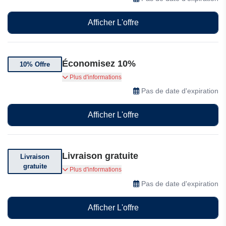
Afficher L'offre
Économisez 10%
10% Offre
Bénéficiez de 10% de réduction sur votre
Plus d'informations
première commande! Inscrivez-vous à notre
Pas de date d'expiration
newsletter pour recevoir votre code :
Afficher L'offre
Livraison gratuite
Livraison
gratuite
Bénéficiez de la livraison gratuite sur les
Plus d'informations
commandes de plus de 100€ chez Livlab.
Pas de date d'expiration
Afficher L'offre