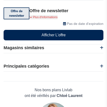
Offre de newsletter
Offre de
newsletter
Inscrivez-vous à la newsletter pour recevoir des
Plus d'informations
offres spéciales et des actualités
Pas de date d'expiration
Afficher L'offre
Magasins similaires
BackJoy
Harvest Laboratoires
Principales catégories
Ma Pharma Naturelle
121doc
Beauté et bien-être
1Dental
Électronique
1Love Health
Maison & Jardin
Nos bons plans Livlab
Boissons
ont été vérifiés par
Chloé Laurent
Voyages et Vacances
Grand magasin