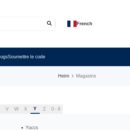
French
logs
Soumettre le code
Heim
Magasins
Y
V
W
X
Z
0 - 9
Yuccs