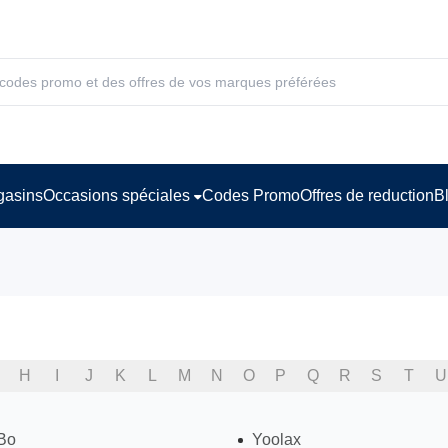
asins
Occasions spéciales
Codes Promo
Offres de reduction
B
H
I
J
K
L
M
N
O
P
Q
R
S
T
U
Bo
Yoolax