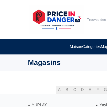
Maison
Catégories
Mag
Magasins
A
B
C
D
E
F
G
YUPLAY
Yay