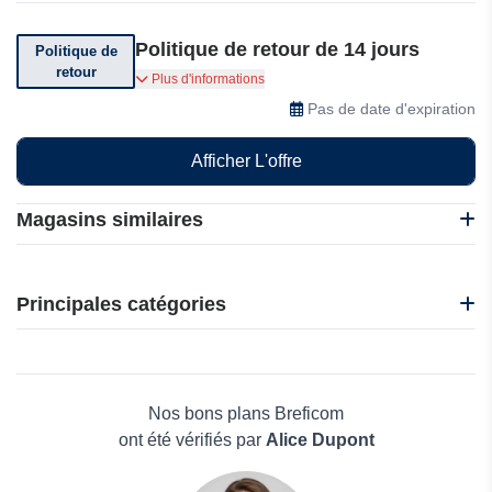
Politique de retour de 14 jours
Politique de
retour
Vous pouvez retourner votre commande dans
Plus d'informations
les 14 jours suivant sa réception
Pas de date d'expiration
Afficher L'offre
Magasins similaires
CafèNoir
i-Run
Principales catégories
Idakoos
Nadula
Beauté et bien-être
Nasty Gal
Électronique
Oakley
Maison & Jardin
Nos bons plans Breficom
Boissons
ont été vérifiés par
Alice Dupont
Voyages et Vacances
Grand magasin