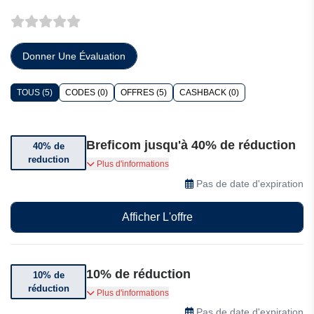
Donner Une Évaluation
TOUS (5)
CODES (0)
OFFRES (5)
CASHBACK (0)
Breficom jusqu'à 40% de réduction
40% de
reduction
Obtenez jusqu'à 40% de réduction sur les
Plus d'informations
articles sélectionnés
Pas de date d'expiration
Afficher L'offre
10% de réduction
10% de
réduction
Abonnez-vous pour bénéficier de 10% de
Plus d'informations
réduction.
Pas de date d'expiration