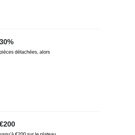
 30%
pièces détachées, alors
€200
jusqu'à €200 sur le plateau