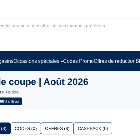
asins
Occasions spéciales
Codes Promo
Offres de reduction
B
e coupe | Août 2026
tre équipe
8 offres
(8)
CODES (0)
OFFRES (8)
CASHBACK (0)