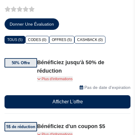
Donner Une Évaluation
TOUS (5)
CODES (0)
OFFRES (5)
CASHBACK (0)
Bénéficiez jusqu'à 50% de
50% Offre
réduction
Bénéficiez jusqu'à 50% de réduction sur une
Plus d'informations
sélection d'articles
Pas de date d'expiration
Afficher L'offre
Bénéficiez d'un coupon $5
5$ de réduction
Abonnez-vous et obtenez 5$ de réduction sur
Plus d'informations