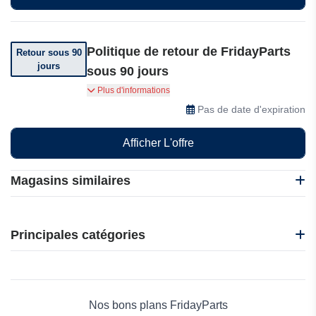
Politique de retour de FridayParts
Retour sous 90
jours
sous 90 jours
Si vous n'êtes pas satisfait de votre achat, vous
Plus d'informations
pouvez le retourner sous 90 jours à FridayParts.
Pas de date d'expiration
Afficher L'offre
Magasins similaires
Jaqu Auto
Oedro
Principales catégories
Autodoc
Design911
Beauté et bien-être
FridayParts
Électronique
Oscaro
Maison & Jardin
Nos bons plans FridayParts