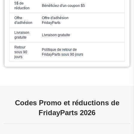
5$ de
Bénéficiez d'un coupon $5
réduction
Offre
Offre d'adhésion
d'adhésion
FridayParts
Livraison
Livraison gratuite
gratuite
Retour
Politique de retour de
sous 90
FridayParts sous 90 jours
jours
Codes Promo et réductions de
FridayParts 2026