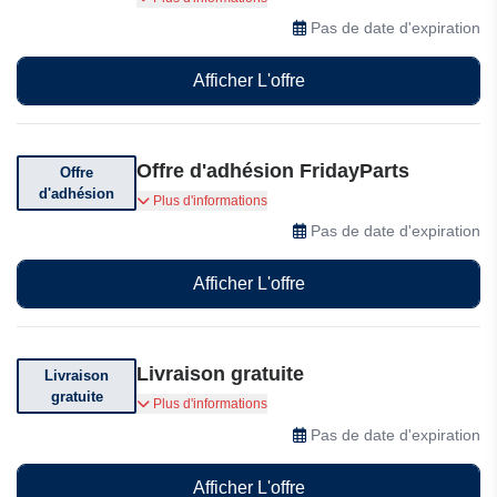
votre première commande
Pas de date d'expiration
Afficher L'offre
Offre d'adhésion FridayParts
Offre
d'adhésion
Adhérez à un programme d'adhésion et obtenez
Plus d'informations
des récompenses : les membres pro obtiennent
Pas de date d'expiration
10% de récompense et les membres personnels
obtiennent 5% de récompense.
Afficher L'offre
Livraison gratuite
Livraison
gratuite
Livraison gratuite sur une sélection de produits ;
Plus d'informations
conditions générales applicables.
Pas de date d'expiration
Afficher L'offre