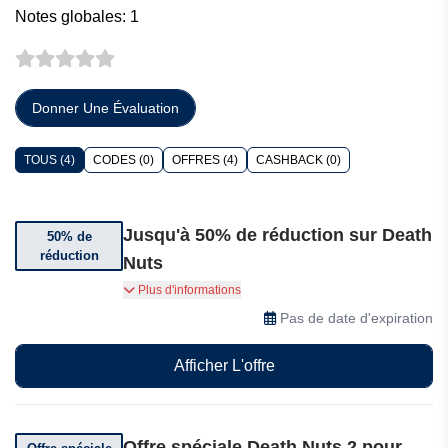
Notes globales: 1
Donner Une Évaluation
TOUS (4)
CODES (0)
OFFRES (4)
CASHBACK (0)
Jusqu'à 50% de réduction sur Death
50% de
réduction
Nuts
Obtenez jusqu'à 50% de réduction sur certains
Plus d'informations
articles
Pas de date d'expiration
Afficher L'offre
Offre spéciale Death Nuts 2 pour