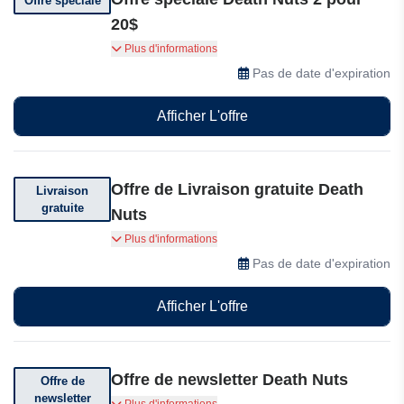
Offre spéciale
20$
Achetez 2 Death Nut Challenge Version 3.0 pour
Plus d'informations
seulement 20$ chez Death Nuts.
Pas de date d'expiration
Afficher L'offre
Offre de Livraison gratuite Death
Livraison
gratuite
Nuts
Obtenez la livraison gratuite sur votre
Plus d'informations
commande. Conditions générales applicables
Pas de date d'expiration
Afficher L'offre
Offre de newsletter Death Nuts
Offre de
newsletter
Abonnez-vous et recevez des offres incroyables