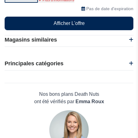
Plus d'informations
Pas de date d'expiration
Afficher L'offre
Magasins similaires
Abeille Heureuse
Cafori
Principales catégories
Fauchon
Death Nuts
Beauté et bien-être
Easy Sushi
Électronique
Karine & Jeff
Maison & Jardin
Nos bons plans Death Nuts
Boissons
ont été vérifiés par
Emma Roux
Voyages et Vacances
Grand magasin
Mode