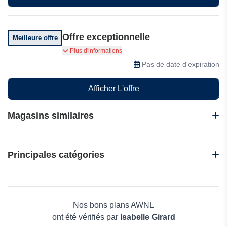
Offre exceptionnelle
Meilleure offre
Profitez d'offres exceptionnelles
Plus d'informations
Pas de date d'expiration
Afficher L'offre
Magasins similaires
1001 Bijoux
1001 Pendules
Principales catégories
Fanci
Fable England
Beauté et bien-être
I perles
Électronique
L Atelier D Amaya
Maison & Jardin
Nos bons plans AWNL
Boissons
ont été vérifiés par
Isabelle Girard