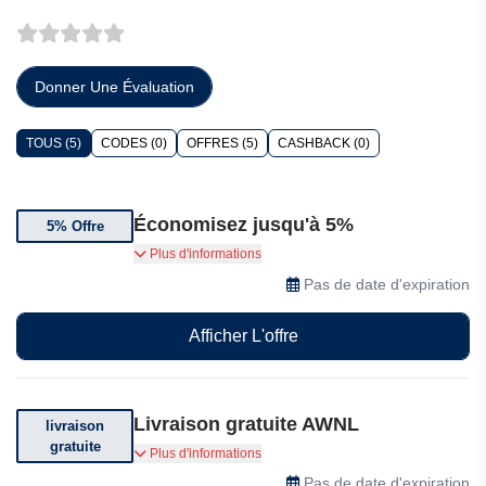
Donner Une Évaluation
TOUS (5)
CODES (0)
OFFRES (5)
CASHBACK (0)
Économisez jusqu'à 5%
5% Offre
Rejoignez-nous et bénéficiez de 5% de
Plus d'informations
réduction sur votre premier article.
Pas de date d'expiration
Afficher L'offre
Livraison gratuite AWNL
livraison
gratuite
Livraison gratuite en Europe dès 100$ d'achat et
Plus d'informations
dans le monde entier dès 200$ d'achat.
Pas de date d'expiration