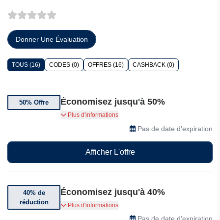
Donner Une Évaluation
TOUS (16)
CODES (0)
OFFRES (16)
CASHBACK (0)
Économisez jusqu'à 50%
50% Offre
Économisez jusqu'à 50% sur une sélection de
Plus d'informations
gigoteuses pour bébé
Pas de date d'expiration
Afficher L'offre
Économisez jusqu'à 40%
40% de
réduction
Bénéficiez de jusqu'à 40% de réduction sur une
Plus d'informations
sélection de tire-laits
Pas de date d'expiration