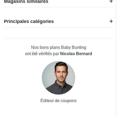
Magasins similaires
B'bies
Fancy Prince
Principales catégories
Ickle Bubba
IClever
Beauté et bien-être
La Bonne Couche
Électronique
Nanny Care
Maison & Jardin
Nos bons plans Baby Bunting
Boissons
ont été vérifiés par
Nicolas Bernard
Voyages et Vacances
Grand magasin
Mode
Éditeur de coupons