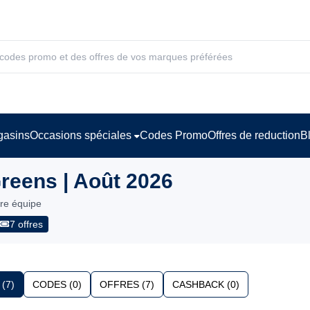
asins
Occasions spéciales
Codes Promo
Offres de reduction
B
reens | Août 2026
tre équipe
7 offres
(7)
CODES (0)
OFFRES (7)
CASHBACK (0)