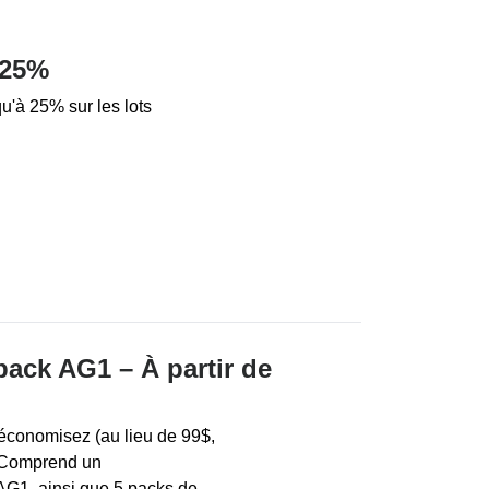
 25%
u'à 25% sur les lots
pack AG1 – À partir de
 économisez (au lieu de 99$,
. Comprend un
AG1, ainsi que 5 packs de