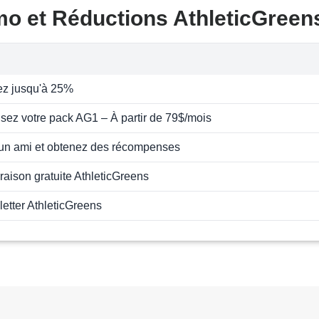
mo et Réductions AthleticGreen
z jusqu'à 25%
sez votre pack AG1 – À partir de 79$/mois
 un ami et obtenez des récompenses
vraison gratuite AthleticGreens
letter AthleticGreens