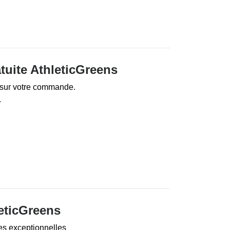
atuite AthleticGreens
e sur votre commande.
.
leticGreens
es exceptionnelles