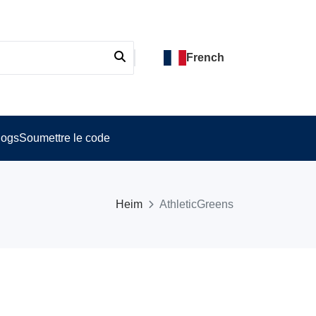
French
logs
Soumettre le code
Heim
AthleticGreens