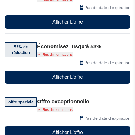
chaudière et la couverture de 247 Home Rescue
Pas de date d'expiration
Afficher L'offre
Économisez jusqu'à 53%
53% de
réduction
Bénéficiez de 53% de réduction chez 247 Home
Plus d'informations
Rescue.
Pas de date d'expiration
Afficher L'offre
Offre exceptionnelle
offre speciale
Parrainez un ami et recevez 25£ en
Plus d'informations
remboursement !
Pas de date d'expiration
Afficher L'offre