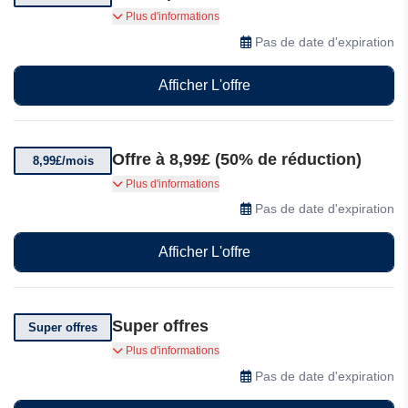
Garantie 10 ans Votre nouvelle chaudière est
Plus d'informations
garantie 10 ans.
Pas de date d'expiration
Afficher L'offre
Offre à 8,99£ (50% de réduction)
8,99£/mois
Garantie et entretien de votre chaudière pour
Plus d'informations
8,99£/mois. Profitez d'une tranquillité d'esprit
Pas de date d'expiration
tout au long de l'année grâce à une couverture
fiable pour votre chaudière.
Afficher L'offre
Super offres
Super offres
Super offres sur 247 Home Rescue
Plus d'informations
Pas de date d'expiration