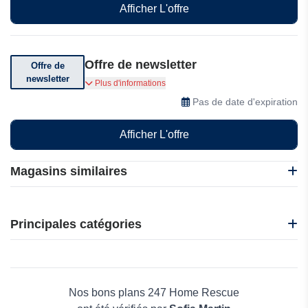
Afficher L'offre
Offre de newsletter
Offre de
newsletter
Inscrivez-vous à la newsletter pour des offres
Plus d'informations
spéciales et des mises à jour
Pas de date d'expiration
Afficher L'offre
Magasins similaires
Happ-e by ENGIE
J2F Shop
Principales catégories
Global YO
WIOLP
Beauté et bien-être
AURAS Travel Insurance
Électronique
PureVPN
Maison & Jardin
Nos bons plans 247 Home Rescue