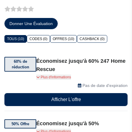
Donner Une Évaluation
TOUS (10)
CODES (0)
OFFRES (10)
CASHBACK (0)
Économisez jusqu'à 60% 247 Home
60% de
réduction
Rescue
Jusqu'à 60% de réduction sur les housses de
Plus d'informations
chaudière chez 247 Home Rescue
Pas de date d'expiration
Afficher L'offre
Économisez jusqu'à 50%
50% Offre
Jusqu'à 50% de réduction sur la réparation de
Plus d'informations