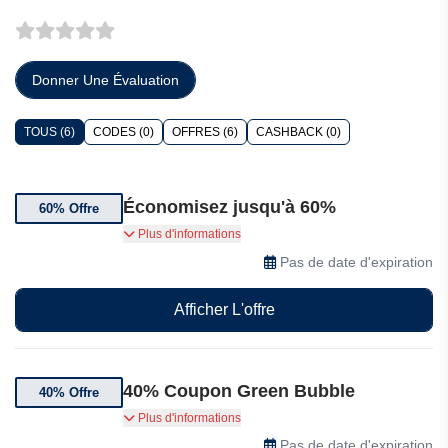
Donner Une Évaluation
TOUS (6)
CODES (0)
OFFRES (6)
CASHBACK (0)
Économisez jusqu'à 60%
60% Offre
Bénéficiez de jusqu'à 60 % de réduction sur les
Plus d'informations
soldes de Green Bubble
Pas de date d'expiration
Afficher L'offre
40% Coupon Green Bubble
40% Offre
Jusqu'à 40% de réduction sur une sélection de
Plus d'informations
produits Green Bubble
Pas de date d'expiration