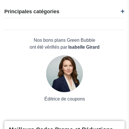
Bacsac
Gabiona
Principales catégories
Garden of Life
Gifi
Beauté et bien-être
Habitat et Jardin
Électronique
Jardin Affaires
Maison & Jardin
Nos bons plans Green Bubble
Boissons
ont été vérifiés par
Isabelle Girard
Voyages et Vacances
Grand magasin
Mode
Éditrice de coupons