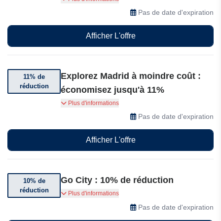
attractions, visites et activités avec Go City.
Pas de date d'expiration
Afficher L'offre
Explorez Madrid à moindre coût :
11% de
réduction
économisez jusqu'à 11%
Explorez Madrid à moindre coût : économisez
Plus d'informations
jusqu'à 11% sur le pass Explorer à partir de 79€
Pas de date d'expiration
ou optez pour le pass Tout compris à partir de
74€ et profitez d'un accès illimité aux meilleures
Afficher L'offre
attractions, visites et activités !
Go City : 10% de réduction
10% de
réduction
Profitez de 10% de réduction sur les soldes de
Plus d'informations
printemps
Pas de date d'expiration