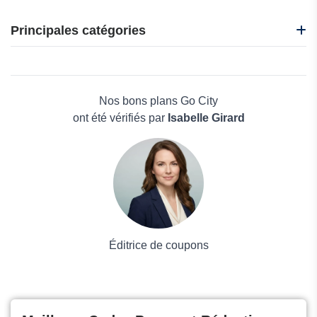
Abritel
B&B Hotels
Principales catégories
CamperDays
e-VISA
Beauté et bien-être
Ebookers
Électronique
Alps2Alps
Maison & Jardin
Nos bons plans Go City
Boissons
ont été vérifiés par
Isabelle Girard
Voyages et Vacances
Grand magasin
Mode
Éditrice de coupons