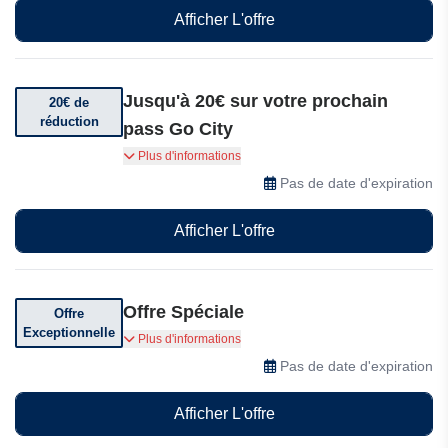
Afficher L'offre
Jusqu'à 20€ sur votre prochain
20€ de
réduction
pass Go City
Offre spéciale : économisez jusqu'à 20€ sur
Plus d'informations
votre prochain pass Go City ! Dépêchez-vous,
Pas de date d'expiration
cette offre à durée limitée se termine le:
explorez plus et dépensez moins.
Afficher L'offre
Offre Spéciale
Offre
Exceptionnelle
Nous comprenons que vos plans peuvent
Plus d'informations
changer. Tous les laissez-passer non activés
Pas de date d'expiration
sont remboursables dans les 30 jours suivant la
date d'achat.
Afficher L'offre