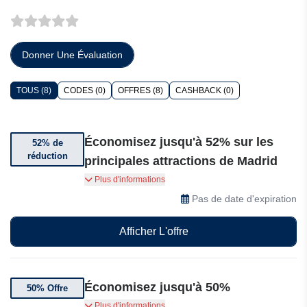
Donner Une Évaluation
TOUS (8)
CODES (0)
OFFRES (8)
CASHBACK (0)
Économisez jusqu'à 52% sur les
52% de
réduction
principales attractions de Madrid
Économisez jusqu'à 52 % sur les principales
Plus d'informations
attractions de Madrid avec Go City : choisissez
Pas de date d'expiration
votre pass, utilisez la promotion et explorez plus
à moindre coût !
Afficher L'offre
Économisez jusqu'à 50%
50% Offre
Économisez jusqu'à 50% sur les meilleures
Plus d'informations