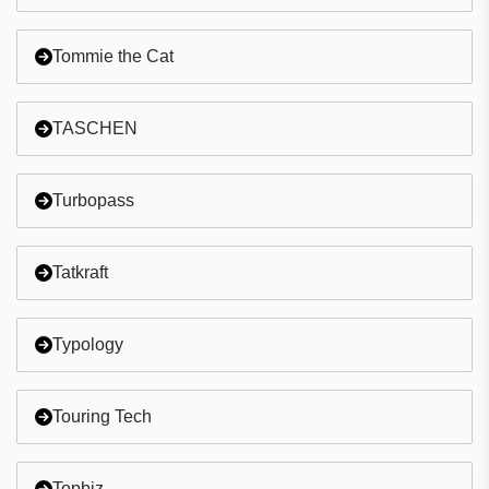
Tommie the Cat
TASCHEN
Turbopass
Tatkraft
Typology
Touring Tech
Topbiz