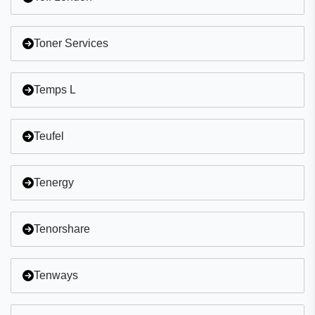
Toner Services
Temps L
Teufel
Tenergy
Tenorshare
Tenways