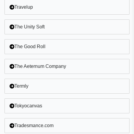
Travelup
The Unity Soft
The Good Roll
The Aeternum Company
Termly
Tokyocanvas
Tradesmance.com