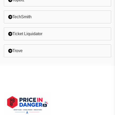
TechSmith
Ticket Liquidator
Trove