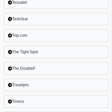
Tessabit
Testclear
Trip.com
The Tight Spot
The DoubleF
Travelpro
Tineco