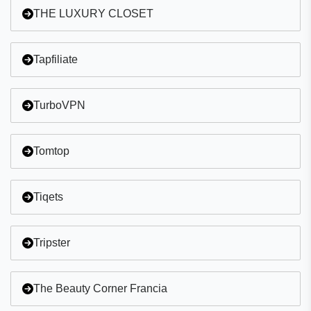
THE LUXURY CLOSET
Commencez par D
Commencez par E
Tapfiliate
Commencez par F
TurboVPN
Commencez par G
Commencez par H
Tomtop
Commencez par I
Tiqets
Commencez par J
Commencez par K
Tripster
Commencez par L
The Beauty Corner Francia
Commencez par M