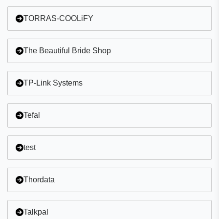
TORRAS-COOLiFY
The Beautiful Bride Shop
TP-Link Systems
Tefal
test
Thordata
Talkpal