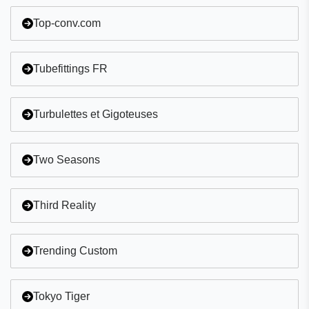
Commencez par N
Top-conv.com
Commencez par O
Tubefittings FR
Commencez par P
Commencez par Q
Turbulettes et Gigoteuses
Commencez par R
Two Seasons
Commencez par S
Commencez par T
Third Reality
Commencez par U
Trending Custom
Commencez par V
Commencez par W
Tokyo Tiger