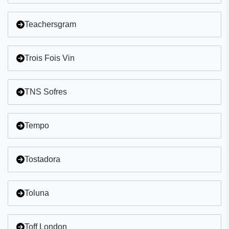
Commencez par X
Teachersgram
Commencez par Y
Commencez par Z
Trois Fois Vin
0 - 9
TNS Sofres
Tempo
Tostadora
Toluna
Toff London