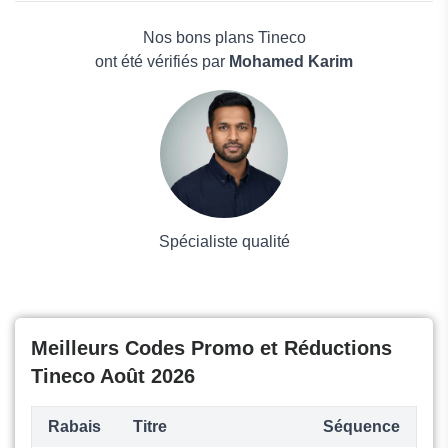
AIRROBO
Électronique
Air and Me
Maison & Jardin
Nos bons plans Tineco
Boissons
ont été vérifiés par
Mohamed Karim
Voyages et Vacances
Grand magasin
Mode
Spécialiste qualité
Meilleurs Codes Promo et Réductions
Tineco Août 2026
Rabais
Titre
Séquence