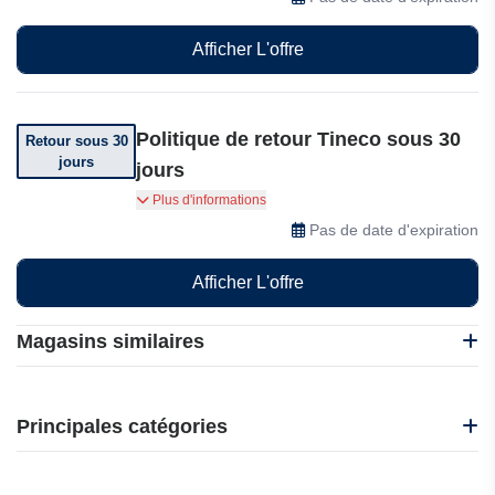
Afficher L'offre
Politique de retour Tineco sous 30
Retour sous 30
jours
jours
Vous pouvez retourner votre commande dans
Plus d'informations
les 30 jours suivant sa réception.
Pas de date d'expiration
Afficher L'offre
Magasins similaires
Dreame
eibabo
Principales catégories
SwitchBot
Tineco
Beauté et bien-être