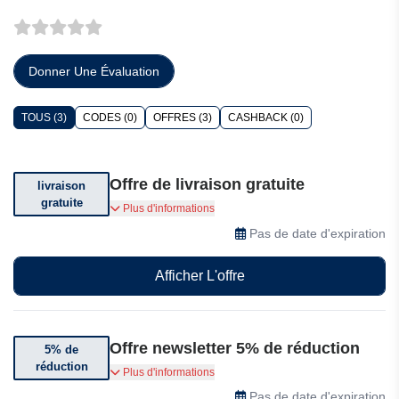
Donner Une Évaluation
TOUS (3)
CODES (0)
OFFRES (3)
CASHBACK (0)
Offre de livraison gratuite
livraison
gratuite
Bénéficiez de la livraison gratuite sur votre
Plus d'informations
commande, conditions générales applicables.
Pas de date d'expiration
Afficher L'offre
Offre newsletter 5% de réduction
5% de
réduction
Abonnez-vous et bénéficiez de 5% de réduction
Plus d'informations
sur votre commande
Pas de date d'expiration