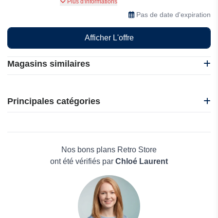
Vérifiez votre statut étudiant et bénéficiez de
Plus d'informations
10% de réduction sur Retro Store.
Pas de date d'expiration
Afficher L'offre
Magasins similaires
CafèNoir
i-Run
Principales catégories
Idakoos
Nadula
Beauté et bien-être
Nasty Gal
Électronique
Oakley
Maison & Jardin
Nos bons plans Retro Store
Boissons
ont été vérifiés par
Chloé Laurent
Voyages et Vacances
Grand magasin
Mode