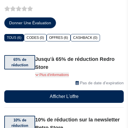
Donner Une Évaluation
TOUS (6)
CODES (0)
OFFRES (6)
CASHBACK (0)
Jusqu'à 65% de réduction Redro
65% de
réduction
Store
Jusqu'à 65% de réduction sur une sélection
Plus d'informations
d'articles
Pas de date d'expiration
Afficher L'offre
10% de réduction sur la newsletter
10% de
réduction
Retro Store