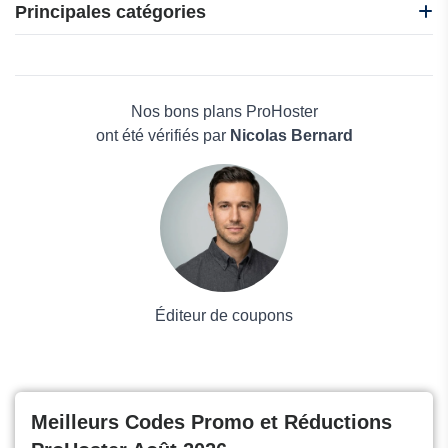
MacBooster
Principales catégories
n8n
O&O Software
Beauté et bien-être
eUKhost
Électronique
InterServer
Maison & Jardin
Nos bons plans ProHoster
Boissons
ont été vérifiés par
Nicolas Bernard
Voyages et Vacances
Grand magasin
Mode
Éditeur de coupons
Meilleurs Codes Promo et Réductions