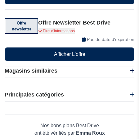
Offre Newsletter Best Drive
Offre
newsletter
Abonnez-vous pour recevoir des offres
Plus d'informations
exceptionnelles
Pas de date d'expiration
Afficher L'offre
Magasins similaires
Jaqu Auto
Oedro
Principales catégories
Myrentacar
AXKID
Beauté et bien-être
RENOVATION CUIR
Électronique
EKRCOVER
Maison & Jardin
Nos bons plans Best Drive
Boissons
ont été vérifiés par
Emma Roux